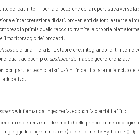
ento dei dati interni per la produzione della reportistica verso la 
ione e interpretazione di dati, provenienti da fonti esterne e inte
ompreso in primis quello raccolto tramite la propria piattaforma 
 e il monitoraggio dei progetti;
ehouse
e di una filiera ETL stabile che, integrando fonti interne 
zione, quali, ad esempio,
dashboard
e mappe georeferenziate;
ni con partner tecnici e istituzioni, in particolare nell’ambito della
o-educativo.
science
, informatica, ingegneria, economia o ambiti affini;
edenti esperienze in tale ambito) delle principali metodologie pe
pali linguaggi di programmazione (preferibilmente Python e SQL);