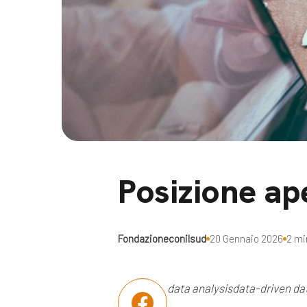
Docufil
Bilancio di missione
Videoma
News e appuntamenti
progetti
News
Appuntamenti
Seguici sui social:
Posizione ape
Fondazioneconilsud
20 Gennaio 2026
2 mi
data analysis
data-driven
da