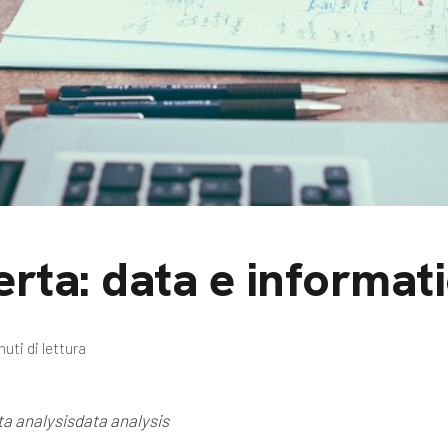
m
gazine e blog
rta: data e informati
nuti di lettura
ta analysis
data analysis