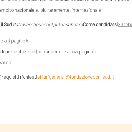
n ambito nazionale e, più raramente, internazionale.
 il Sud
datawarehouse
output
dashboard
Come candidarsi
26
feb
re a 3 pagine);
 di presentazione (non superiore a una pagina);
valido.
 requisiti richiesti
affarigenerali@fondazioneconilsud.it