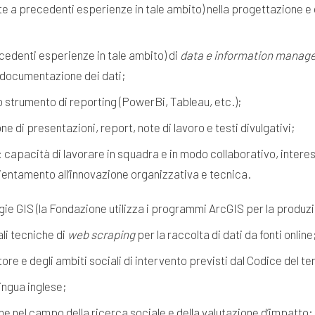
e a precedenti esperienze in tale ambito) nella progettazione e
edenti esperienze in tale ambito) di
data e information manag
 documentazione dei dati;
strumento di reporting (PowerBi, Tableau, etc.);
e di presentazioni, report, note di lavoro e testi divulgativi;
 capacità di lavorare in squadra e in modo collaborativo, interess
rientamento all’innovazione organizzativa e tecnica.
ie GIS (la Fondazione utilizza i programmi ArcGIS per la produ
li tecniche di
web scraping
per la raccolta di dati da fonti online
re e degli ambiti sociali di intervento previsti dal Codice del te
ingua inglese;
nel campo della ricerca sociale e della valutazione d’impatto;