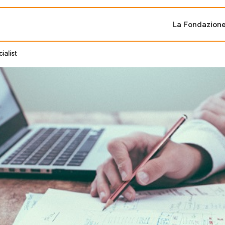
La Fondazion
ialist
ti sostenuti
Bandi e iniziati
di cambiamento
Bandi
Fondazioni di comuni
Area Stampa
oporre un progetto
nti dal Sud
Sala Stampa
ne
Eventi Press tour
pubblicazioni