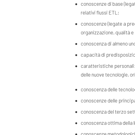
conoscenze di base (legat
relativi flussi ETL;
conoscenze (legate a prec
organizzazione, qualità e
conoscenza di almeno uno 
capacità di predisposizion
caratteristiche personali:
delle nuove tecnologie, o
conoscenza delle tecnolog
conoscenze delle principa
conoscenza del terzo setto
conoscenza ottima della l
conoscenze metodologiche 