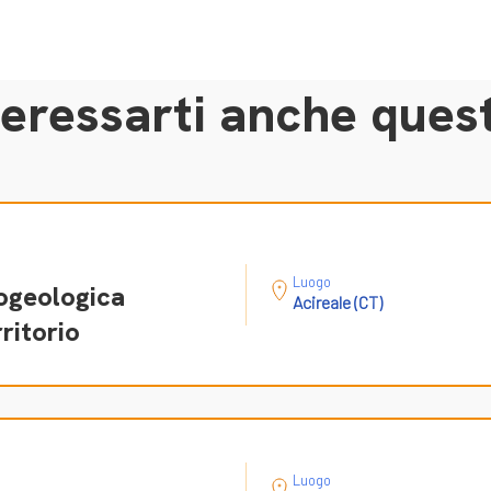
eressarti anche quest
Luogo
rogeologica
Acireale (CT)
ritorio
Luogo