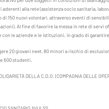
orativo per due soggetti in condizioni di svantaggio
 aderenti alla rete (assistenza socio sanitaria, labor
o di 150 nuovi volontari, attraverso eventi di sensibil
zioni). Al fine di favorire la messa in rete di servi 
con le aziende e le istituzioni, in grado di garantire l
e 20 giovani neet, 80 minori a rischio di esclusione
 e 600 studenti.
SOLIDARIETÀ DELLA C.D.O. (COMPAGNIA DELLE OP
CIO SANITARIO AVULSS