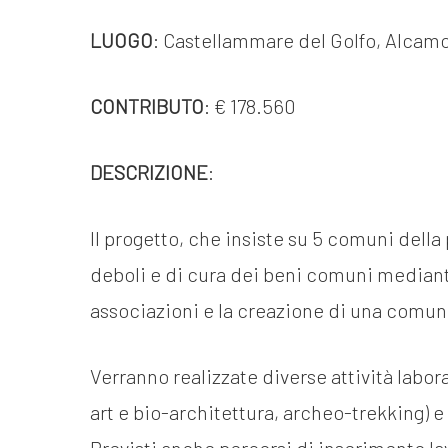
Docufil
Bilancio di missione
LUOGO
: Castellammare del Golfo, Alcamo,
Videoma
News e appuntamenti
progetti
CONTRIBUTO
: € 178.560
News
Appuntamenti
DESCRIZIONE
:
Il progetto, che insiste su 5 comuni della
Seguici sui social:
deboli e di cura dei beni comuni mediante
associazioni e la creazione di una comuni
Verranno realizzate diverse attività labora
art e bio-architettura, archeo-trekking) e 