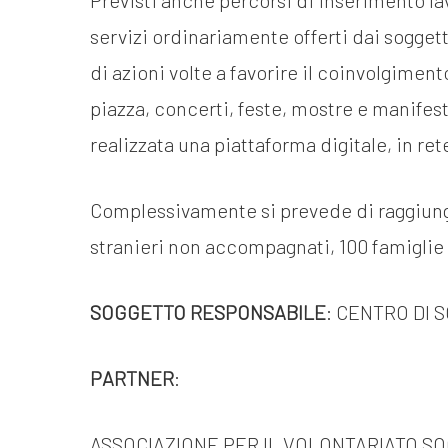
Previsti anche percorsi di inserimento lav
servizi ordinariamente offerti dai soggetti
di azioni volte a favorire il coinvolgiment
piazza, concerti, feste, mostre e manifesta
realizzata una piattaforma digitale, in rete 
Complessivamente si prevede di raggiunger
stranieri non accompagnati, 100 famiglie
SOGGETTO RESPONSABILE
: CENTRO DI 
PARTNER
:
ASSOCIAZIONE PER IL VOLONTARIATO SO