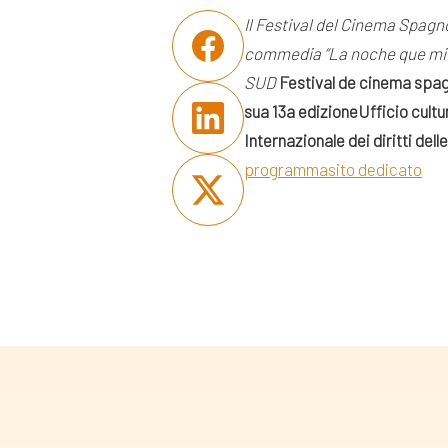
Il Festival del Cinema Spagn
commedia “La noche que mi m
SUD
Festival de cinema spa
sua
13a edizione
Ufficio cult
Internazionale dei diritti del
programma
sito dedicato