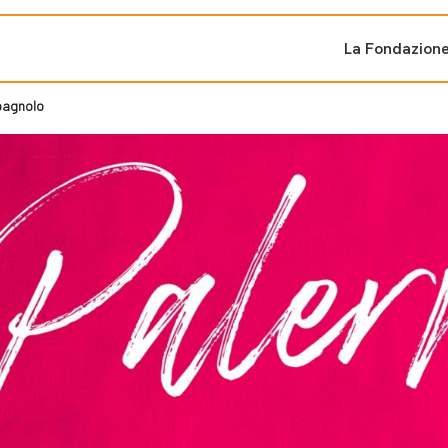
La Fondazion
Spagnolo
ti sostenuti
Bandi e iniziati
di cambiamento
Bandi
Fondazioni di comuni
Area Stampa
oporre un progetto
nti dal Sud
Sala Stampa
ne
Eventi Press tour
pubblicazioni