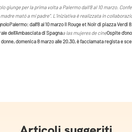
olo giunge per la prima volta a Palermo dall’8 al 10 marzo. Conf
adre mató a mi padre”. L’iniziativa è realizzata in collaboraz
gnolo
Palermo
:
dall’8 al 10 marzo il Rouge et Noir di piazza Verdi 8,
urale dell’Ambasciata di Spagna
a las mujeres de cine
Ospite d’ono
le donne, domenica 8 marzo alle 20.30, è l’acclamata regista e sc
Articoli suggeriti