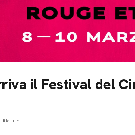
m
gazine e blog
riva il Festival del 
 di lettura