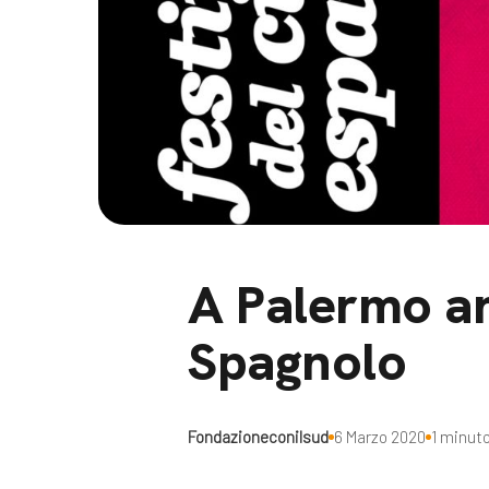
Docufil
Bilancio di missione
Videoma
News e appuntamenti
progetti
News
Appuntamenti
Seguici sui social:
A Palermo ar
Spagnolo
Fondazioneconilsud
6 Marzo 2020
1 minuto