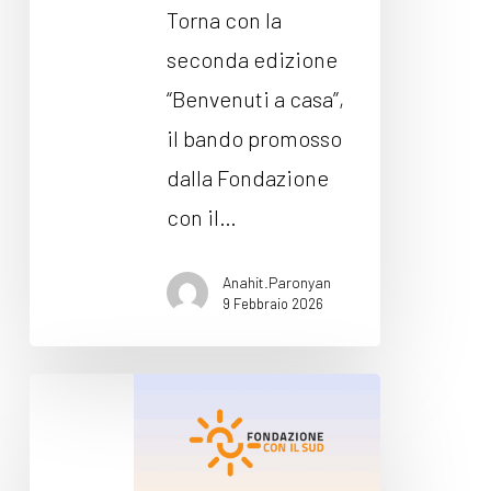
dal Sud
Sud
Torna con la
Lavora con noi
seconda edizione
Campagne
Bilancio di
“Benvenuti a casa”,
Libri e
missione
il bando promosso
pubblicazioni
News e
dalla Fondazione
appuntamenti
Docufilm
con il…
Videomagazine
News
e blog progetti
Anahit.Paronyan
Appuntamenti
9 Febbraio 2026
Iniziativa
Seguici sui social:
Housing
Sociale