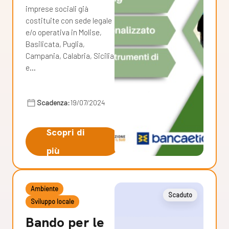
imprese sociali già
costituite con sede legale
e/o operativa in Molise,
Basilicata, Puglia,
Campania, Calabria, Sicilia
e…
Scadenza:
19/07/2024
Scopri di
più
Ambiente
Scaduto
Sviluppo locale
Bando per le