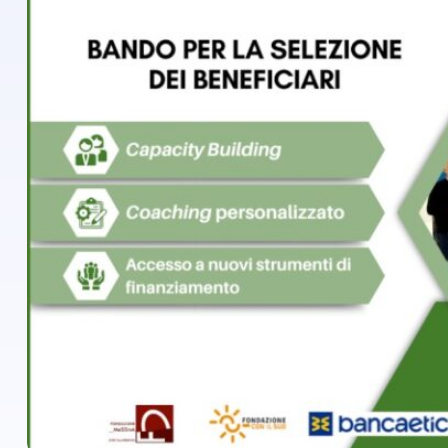
dal Sud
O
Lavora con noi
Campagne
“
Bilancio di
Libri e
missione
S
pubblicazioni
News e
O
appuntamenti
Docufilm
F
Videomagazine
News
e blog progetti
I
Appuntamenti
G
R
Seguici sui social:
E