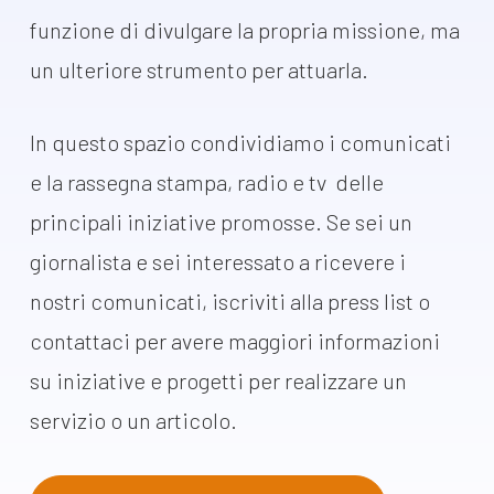
dal Sud
funzione di divulgare la propria
missione, ma
Lavora con noi
Campagne
un ulteriore strumento per attuarla.
Bilancio di
Libri e
missione
In questo spazio condividiamo i comunicati
pubblicazioni
News e
e la rassegna stampa, radio e tv delle
appuntamenti
Docufilm
principali iniziative promosse. Se sei un
Videomagazine
News
giornalista e sei interessato a ricevere i
e blog progetti
nostri comunicati, iscriviti alla press list o
Appuntamenti
contattaci per avere maggiori informazioni
su iniziative e progetti per realizzare un
Seguici sui social:
servizio o un articolo.