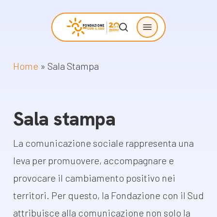
Skip
Menu
to
search
main
content
Home
»
Sala Stampa
Chi siamo
Progetti
sostenuti
La Fondazione
Sala stampa
Storie di
La nostra missione
cambiamento
Il nostro modello
La comunicazione sociale rappresenta una
Progetti
operativo
leva per promuovere, accompagnare e
Come proporre
La governance
provocare il cambiamento positivo nei
un progetto
Con i bambini
territori. Per questo, la Fondazione con il Sud
Racconti
attribuisce alla comunicazione non solo la
Staff