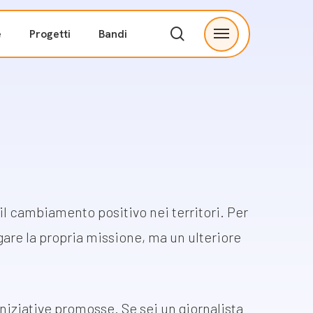
search
e
Progetti
Bandi
Menu
ve
Partnership
I nostri partner
tà
Proponi una collaborazione
Contatti
 cambiamento positivo nei territori. Per
are la propria
missione, ma un ulteriore
niziative promosse. Se sei un giornalista