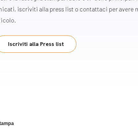
m
icati, iscriviti alla press list o contattaci per avere
gazine e blog
ticolo.
Iscriviti alla Press list
stampa