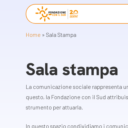
Skip
to
main
Home
»
Sala Stampa
content
Chi siamo
Proget
La Fondazione
Storie 
Sala stampa
La nostra missione
Progetti
Il nostro modello operativo
Come pr
La comunicazione sociale rappresenta un
Racco
La governance
questo, la Fondazione con il Sud attribui
Con i bambini
Campag
strumento per attuarla.
Staff
Libri e 
In questo spazio condividiamo i comunicat
Lavora con noi