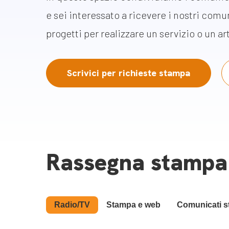
Docufil
e sei interessato a ricevere i nostri comun
Bilancio di missione
Videoma
progetti per realizzare un servizio o un ar
News e appuntamenti
progetti
News
Scrivici per richieste stampa
Appuntamenti
Seguici sui social:
Rassegna stampa
Radio/TV
Stampa e web
Comunicati 