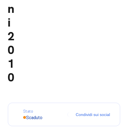
n
i
2
0
1
0
Stato
Condividi sui social
Scaduto