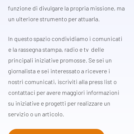
dal Sud
funzione di divulgare la propria
missione, ma
Lavora con noi
Campagne
un ulteriore strumento per attuarla.
Bilancio di
Libri e
missione
In questo spazio condividiamo i comunicati
pubblicazioni
News e
e la rassegna stampa, radio e tv delle
appuntamenti
Docufilm
principali iniziative promosse. Se sei un
Videomagazine
News
giornalista e sei interessato a ricevere i
e blog progetti
nostri comunicati, iscriviti alla press list o
Appuntamenti
contattaci per avere maggiori informazioni
su iniziative e progetti per realizzare un
Seguici sui social:
servizio o un articolo.