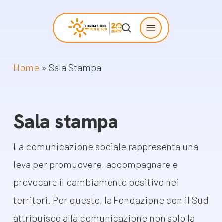
Skip
Menu
to
search
main
content
Home
»
Sala Stampa
Chi siamo
Progetti
sostenuti
La Fondazione
Sala stampa
Storie di
La nostra missione
cambiamento
Il nostro modello
La comunicazione sociale rappresenta una
Progetti
operativo
leva per promuovere, accompagnare e
Come proporre
La governance
provocare il cambiamento positivo nei
un progetto
Con i bambini
territori. Per questo, la Fondazione con il Sud
Racconti
attribuisce alla comunicazione non solo la
Staff