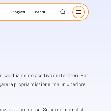
search
e
Progetti
Bandi
Menu
ve
Partnership
I nostri partner
tà
Proponi una collaborazione
Contatti
 cambiamento positivo nei territori. Per
are la propria
missione, ma un ulteriore
niziative promosse. Se sei un giornalista