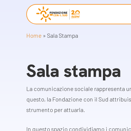
Skip
to
main
Home
»
Sala Stampa
content
Chi siamo
Proget
La Fondazione
Storie 
Sala stampa
La nostra missione
Progetti
Il nostro modello operativo
Come pr
La comunicazione sociale rappresenta un
Racco
La governance
questo, la Fondazione con il Sud attribui
Con i bambini
Campag
strumento per attuarla.
Staff
Libri e 
In questo spazio condividiamo i comunicat
Lavora con noi