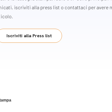
m
icati, iscriviti alla press list o contattaci per avere
gazine e blog
ticolo.
Iscriviti alla Press list
stampa