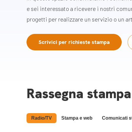
Docufil
e sei interessato a ricevere i nostri comun
Bilancio di missione
Videoma
progetti per realizzare un servizio o un ar
News e appuntamenti
progetti
News
Scrivici per richieste stampa
Appuntamenti
Seguici sui social:
Rassegna stampa
Radio/TV
Stampa e web
Comunicati 