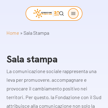
Skip
Menu
to
search
main
content
Home
»
Sala Stampa
Chi siamo
Progetti
sostenuti
La Fondazione
Sala stampa
Storie di
La nostra missione
cambiamento
Il nostro modello
La comunicazione sociale rappresenta una
Progetti
operativo
leva per promuovere, accompagnare e
Come proporre
La governance
provocare il cambiamento positivo nei
un progetto
Con i bambini
territori. Per questo, la Fondazione con il Sud
Racconti
attribuisce alla comunicazione non solo la
Staff