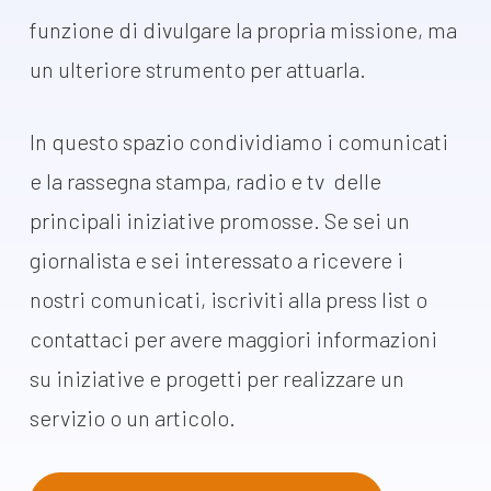
dal Sud
funzione di divulgare la propria
missione, ma
Lavora con noi
Campagne
un ulteriore strumento per attuarla.
Bilancio di
Libri e
missione
In questo spazio condividiamo i comunicati
pubblicazioni
News e
e la rassegna stampa, radio e tv delle
appuntamenti
Docufilm
principali iniziative promosse. Se sei un
Videomagazine
News
giornalista e sei interessato a ricevere i
e blog progetti
nostri comunicati, iscriviti alla press list o
Appuntamenti
contattaci per avere maggiori informazioni
su iniziative e progetti per realizzare un
Seguici sui social:
servizio o un articolo.