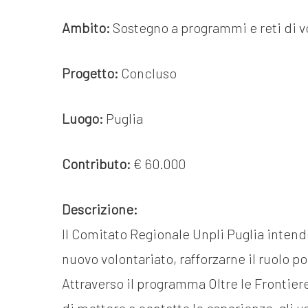
Docufil
Bilancio di missione
Ambito:
Sostegno a programmi e reti di v
Videoma
News e appuntamenti
progetti
Progetto:
Concluso
News
Appuntamenti
Luogo:
Puglia
Contributo:
€ 60.000
Seguici sui social:
Descrizione:
Il Comitato Regionale Unpli Puglia intend
nuovo volontariato, rafforzarne il ruolo pol
Attraverso il programma Oltre le Frontier