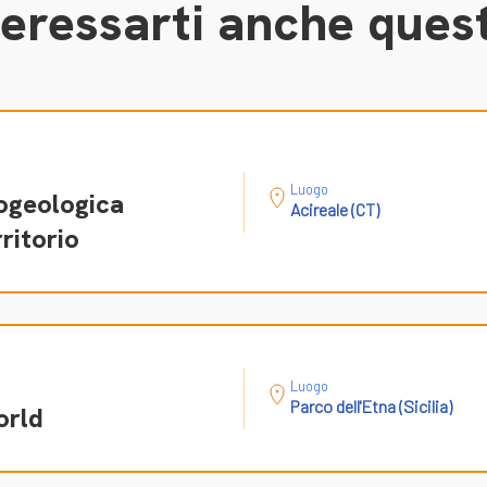
eressarti anche quest
Luogo
rogeologica
Acireale (CT)
ritorio
Luogo
Parco dell'Etna (Sicilia)
orld