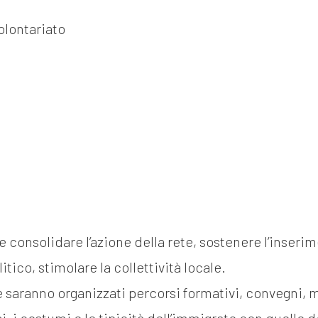
m
olontariato
gazine e blog
e consolidare l’azione della rete, sostenere l’inser
itico, stimolare la collettività locale.
e saranno organizzati percorsi formativi, convegni,