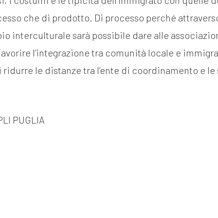
i, i costumi e le tipicità dell’immigrato con quelle d
ocesso che di prodotto. Di processo perché attravers
io interculturale sarà possibile dare alle associazio
 favorire l’integrazione tra comunità locale e immigr
ridurre le distanze tra l’ente di coordinamento e le
LI PUGLIA