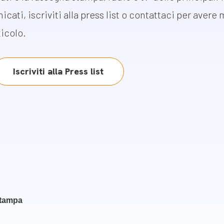
m
icati, iscriviti alla press list o contattaci per avere
gazine e blog
ticolo.
Iscriviti alla Press list
stampa