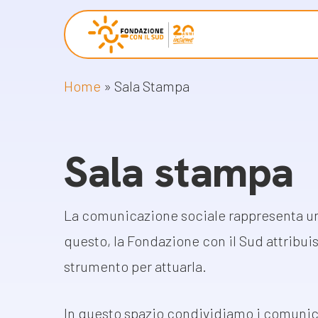
Skip
to
main
Home
»
Sala Stampa
content
Chi siamo
Proget
La Fondazione
Storie 
Sala stampa
La nostra missione
Progetti
Il nostro modello operativo
Come pr
La comunicazione sociale rappresenta un
Racco
La governance
questo, la Fondazione con il Sud attribui
Con i bambini
Campag
strumento per attuarla.
Staff
Libri e 
In questo spazio condividiamo i comunicat
Lavora con noi