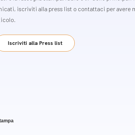
m
icati, iscriviti alla press list o contattaci per avere
gazine e blog
ticolo.
Iscriviti alla Press list
stampa