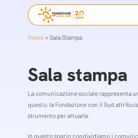
Skip
to
main
Home
»
Sala Stampa
content
Chi siamo
Proget
La Fondazione
Storie 
Sala stampa
La nostra missione
Progetti
Il nostro modello operativo
Come pr
La comunicazione sociale rappresenta un
Racco
La governance
questo, la Fondazione con il Sud attribui
Con i bambini
Campag
strumento per attuarla.
Staff
Libri e 
In questo spazio condividiamo i comunicat
Lavora con noi