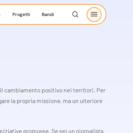
search
e
Progetti
Bandi
Menu
ve
Partnership
I nostri partner
tà
Proponi una collaborazione
Contatti
 cambiamento positivo nei territori. Per
are la propria
missione, ma un ulteriore
niziative promosse. Se sei un giornalista