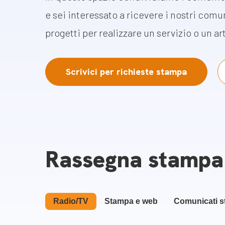
Docufil
e sei interessato a ricevere i nostri comun
Bilancio di missione
Videoma
progetti per realizzare un servizio o un ar
News e appuntamenti
progetti
News
Scrivici per richieste stampa
Appuntamenti
Seguici sui social:
Rassegna stampa
Radio/TV
Stampa e web
Comunicati 