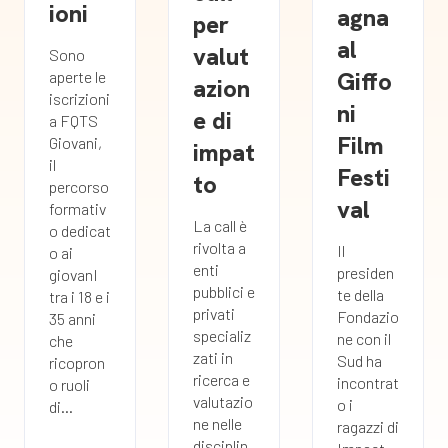
ioni
agna
per
al
valut
Sono
Giffo
aperte le
azion
iscrizioni
ni
e di
a FQTS
Film
Giovani,
impat
il
Festi
to
percorso
val
formativ
La call è
o dedicat
rivolta a
Il
o ai
enti
presiden
giovanI
pubblici e
te della
tra i 18 e i
privati
Fondazio
35 anni
specializ
ne con il
che
zati in
Sud ha
ricopron
ricerca e
incontrat
o ruoli
valutazio
o i
di...
ne nelle
ragazzi di
disciplin