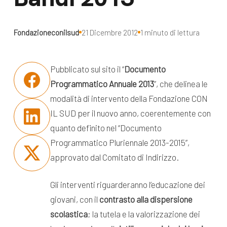
dal Sud
Lavora con noi
Campagne
Fondazioneconilsud
21 Dicembre 2012
1 minuto di lettura
Bilancio di
Libri e
missione
pubblicazioni
Pubblicato sul sito il “
Documento
News e
Programmatico Annuale 2013
”, che delinea le
appuntamenti
Docufilm
modalità di intervento della Fondazione CON
Videomagazine
IL SUD per il nuovo anno, coerentemente con
News
quanto definito nel “Documento
e blog progetti
Appuntamenti
Programmatico Pluriennale 2013-2015”,
approvato dal Comitato di Indirizzo.
Seguici sui social:
Gli interventi riguarderanno l’educazione dei
giovani, con il
contrasto alla dispersione
scolastica
; la tutela e la valorizzazione dei