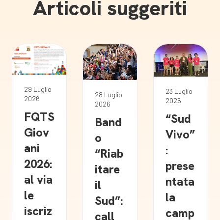
Articoli suggeriti
29 Luglio
23 Luglio
28 Luglio
2026
2026
2026
FQTS
“Sud
Band
Giov
Vivo”
o
ani
:
“Riab
2026:
prese
itare
al via
ntata
il
le
la
Sud”:
iscriz
camp
call