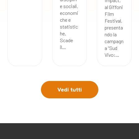
Impact,
e sociali,
al Giffoni
economi
Film
che e
Festival,
statistic
presenta
he.
ndo la
Scade
campagn
il...
a “Sud
Vivo:...
Vedi tutti